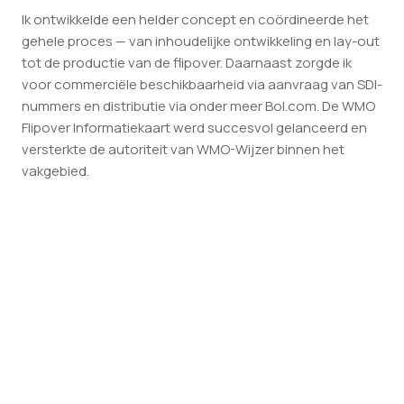
Ik ontwikkelde een helder concept en coördineerde het
gehele proces — van inhoudelijke ontwikkeling en lay-out
tot de productie van de flipover. Daarnaast zorgde ik
voor commerciële beschikbaarheid via aanvraag van SDI-
nummers en distributie via onder meer Bol.com. De WMO
Flipover Informatiekaart werd succesvol gelanceerd en
versterkte de autoriteit van WMO-Wijzer binnen het
vakgebied.
VOLGEND PROJECT
It's me, It's you —