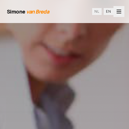
Simone
van Breda
NL
/
EN