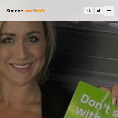
Simone
van Breda
NL
/
EN