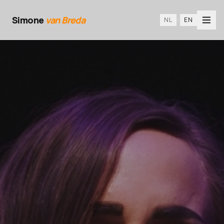
Simone
van Breda
NL
/
EN