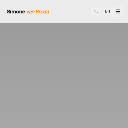
Simone
van Breda
NL
/
EN