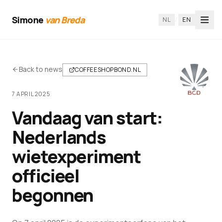
Simone
van Breda
NL
/
EN
Back to news
COFFEESHOPBOND.NL
7 APRIL 2025
Vandaag van start:
Nederlands
wietexperiment
officieel
begonnen