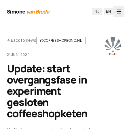
Simone
van Breda
NL
/
EN
Back to news
COFFEESHOPBOND.NL
21 JUNI 2024
Update: start
overgangsfase in
experiment
gesloten
coffeeshopketen