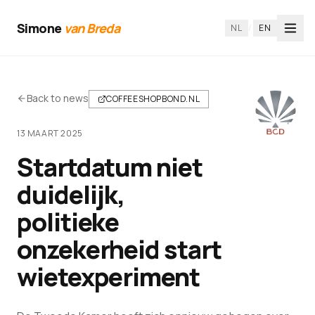
Simone
van Breda
NL
/
EN
Back to news
COFFEESHOPBOND.NL
13 MAART 2025
Startdatum niet
duidelijk,
politieke
onzekerheid start
wietexperiment